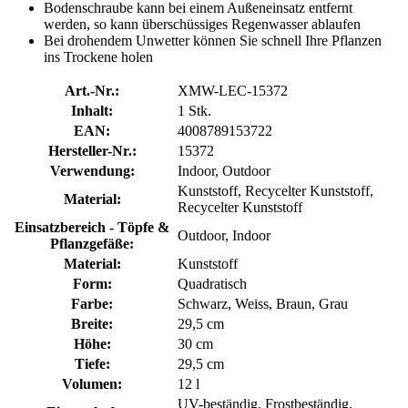
Bodenschraube kann bei einem Außeneinsatz entfernt
werden, so kann überschüssiges Regenwasser ablaufen
Bei drohendem Unwetter können Sie schnell Ihre Pflanzen
ins Trockene holen
Art.-Nr.:
XMW-LEC-15372
Inhalt:
1 Stk.
EAN:
4008789153722
Hersteller-Nr.:
15372
Verwendung:
Indoor, Outdoor
Kunststoff, Recycelter Kunststoff,
Material:
Recycelter Kunststoff
Einsatzbereich - Töpfe &
Outdoor, Indoor
Pflanzgefäße:
Material:
Kunststoff
Form:
Quadratisch
Farbe:
Schwarz, Weiss, Braun, Grau
Breite:
29,5 cm
Höhe:
30 cm
Tiefe:
29,5 cm
Volumen:
12 l
UV-beständig, Frostbeständig,