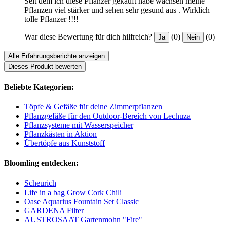
Seit dem ich diese Pflanzer gekauft habe wachsen meine
Pflanzen viel stärker und sehen sehr gesund aus . Wirklich
tolle Pflanzer !!!!
War diese Bewertung für dich hilfreich?
(0)
(0)
Ja
Nein
Alle Erfahrungsberichte anzeigen
Dieses Produkt bewerten
Beliebte Kategorien:
Töpfe & Gefäße für deine Zimmerpflanzen
Pflanzgefäße für den Outdoor-Bereich von Lechuza
Pflanzsysteme mit Wasserspeicher
Pflanzkästen in Aktion
Übertöpfe aus Kunststoff
Bloomling entdecken:
Scheurich
Life in a bag Grow Cork Chili
Oase Aquarius Fountain Set Classic
GARDENA Filter
AUSTROSAAT Gartenmohn "Fire"