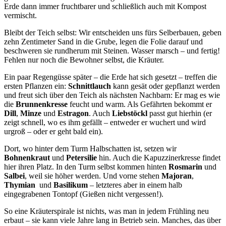
Erde dann immer fruchtbarer und schließlich auch mit Kompost
vermischt.
Bleibt der Teich selbst: Wir entscheiden uns fürs Selberbauen, geben
zehn Zentimeter Sand in die Grube, legen die Folie darauf und
beschweren sie rundherum mit Steinen. Wasser marsch – und fertig!
Fehlen nur noch die Bewohner selbst, die Kräuter.
Ein paar Regengüsse später – die Erde hat sich gesetzt – treffen die
ersten Pflanzen ein:
Schnittlauch
kann gesät oder gepflanzt werden
und freut sich über den Teich als nächsten Nachbarn: Er mag es wie
die
Brunnenkresse
feucht und warm. Als Gefährten bekommt er
Dill
,
Minze
und
Estragon
. Auch
Liebstöckl
passt gut hierhin (er
zeigt schnell, wo es ihm gefällt – entweder er wuchert und wird
urgroß – oder er geht bald ein).
Dort, wo hinter dem Turm Halbschatten ist, setzen wir
Bohnenkraut
und
Petersilie
hin. Auch die Kapuzzinerkresse findet
hier ihren Platz. In den Turm selbst kommen hinten
Rosmarin
und
Salbei
, weil sie höher werden. Und vorne stehen
Majoran
,
Thymian
und
Basilikum
– letzteres aber in einem halb
eingegrabenen Tontopf (Gießen nicht vergessen!).
So eine Kräuterspirale ist nichts, was man in jedem Frühling neu
erbaut – sie kann viele Jahre lang in Betrieb sein. Manches, das über