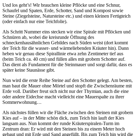
Und los geht’s! Wir brauchen kleine Pflöcke und eine Schnur,
Schaufel und Spaten, Erde, Schotter, Sand und Kompost sowie
Steine (Ziegelsteine, Natursteine etc.) und einen kleinen Fertigteich
(oder einfach nur eine Teichfolie).
Als Schritt Nummer eins stecken wir eine Spirale mit Pflöcken und
Schnüren ab, wobei die kreisrunde Öffnung des
schneckenhausähnlichen Gebildes nach Süden weist (dort kommt
der Teich für die wasser- und wärmeliebenden Kräuter hin). Dann
heben wir genau diese Spirallinie etwa zehn Zentimeter tief aus
(beim Teich ca. 40 cm) und füllen alles mit grobem Schotter auf.
Das dient als Fundament für die Steinmauer und sorgt dafür, dass es
später keine Staunässe gibt.
Nun wird die erste Reihe Steine auf den Schotter gelegt. Am besten,
man baut die Mauer ohne Mörtel und stopft die Zwischenräume mit
Erde voll. Darüber freut sich nicht nur der Thymian, auch die eine
oder andere Eidechse macht vielleicht eine Mauerspalte zu ihrer
Sommerwohnung…
Als nächstes füllen wir die Fläche zwischen den Steinen mit grobem
Kies auf – in der Mitte schön dick, zum Teich hin lauft der Kies
langsam aus. Nun kommt der runde Kräuterspiralen-Turm im
Zentrum dran: Er wird mit den Steinen bis zu einem Meter hoch
gebaut und mit Erde und Sand angefüllt. Bis zum Teich hin wird die