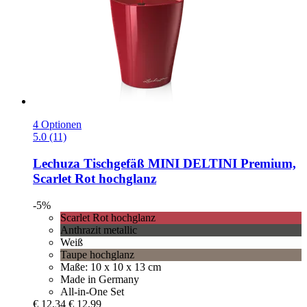
4 Optionen
5.0 (11)
Lechuza
Tischgefäß MINI DELTINI Premium,
Scarlet Rot hochglanz
-5%
Scarlet Rot hochglanz
Anthrazit metallic
Weiß
Taupe hochglanz
Maße: 10 x 10 x 13 cm
Made in Germany
All-in-One Set
€ 12,34
€ 12,99