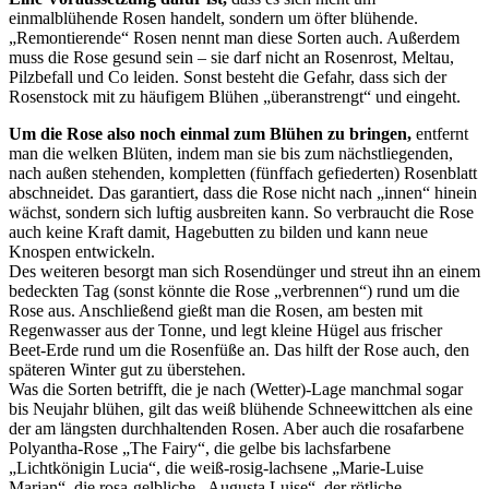
einmalblühende Rosen handelt, sondern um öfter blühende.
„Remontierende“ Rosen nennt man diese Sorten auch. Außerdem
muss die Rose gesund sein – sie darf nicht an Rosenrost, Meltau,
Pilzbefall und Co leiden. Sonst besteht die Gefahr, dass sich der
Rosenstock mit zu häufigem Blühen „überanstrengt“ und eingeht.
Um die Rose also noch einmal zum Blühen zu bringen,
entfernt
man die welken Blüten, indem man sie bis zum nächstliegenden,
nach außen stehenden, kompletten (fünffach gefiederten) Rosenblatt
abschneidet. Das garantiert, dass die Rose nicht nach „innen“ hinein
wächst, sondern sich luftig ausbreiten kann. So verbraucht die Rose
auch keine Kraft damit, Hagebutten zu bilden und kann neue
Knospen entwickeln.
Des weiteren besorgt man sich Rosendünger und streut ihn an einem
bedeckten Tag (sonst könnte die Rose „verbrennen“) rund um die
Rose aus. Anschließend gießt man die Rosen, am besten mit
Regenwasser aus der Tonne, und legt kleine Hügel aus frischer
Beet-Erde rund um die Rosenfüße an. Das hilft der Rose auch, den
späteren Winter gut zu überstehen.
Was die Sorten betrifft, die je nach (Wetter)-Lage manchmal sogar
bis Neujahr blühen, gilt das weiß blühende Schneewittchen als eine
der am längsten durchhaltenden Rosen. Aber auch die rosafarbene
Polyantha-Rose „The Fairy“, die gelbe bis lachsfarbene
„Lichtkönigin Lucia“, die weiß-rosig-lachsene „Marie-Luise
Marjan“, die rosa-gelbliche „Augusta Luise“, der rötliche