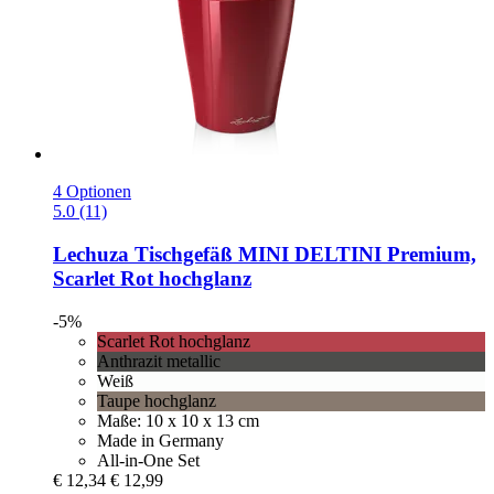
4 Optionen
5.0 (11)
Lechuza
Tischgefäß MINI DELTINI Premium,
Scarlet Rot hochglanz
-5%
Scarlet Rot hochglanz
Anthrazit metallic
Weiß
Taupe hochglanz
Maße: 10 x 10 x 13 cm
Made in Germany
All-in-One Set
€ 12,34
€ 12,99