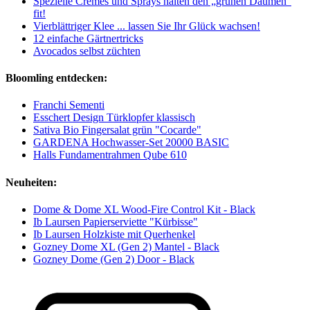
Spezielle Cremes und Sprays halten den „grünen Daumen“
fit!
Vierblättriger Klee ... lassen Sie Ihr Glück wachsen!
12 einfache Gärtnertricks
Avocados selbst züchten
Bloomling entdecken:
Franchi Sementi
Esschert Design Türklopfer klassisch
Sativa Bio Fingersalat grün "Cocarde"
GARDENA Hochwasser-Set 20000 BASIC
Halls Fundamentrahmen Qube 610
Neuheiten:
Dome & Dome XL Wood-Fire Control Kit - Black
Ib Laursen Papierserviette "Kürbisse"
Ib Laursen Holzkiste mit Querhenkel
Gozney Dome XL (Gen 2) Mantel - Black
Gozney Dome (Gen 2) Door - Black