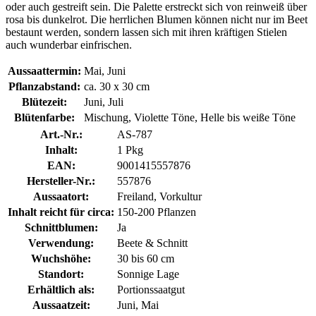
oder auch gestreift sein. Die Palette erstreckt sich von reinweiß über
rosa bis dunkelrot. Die herrlichen Blumen können nicht nur im Beet
bestaunt werden, sondern lassen sich mit ihren kräftigen Stielen
auch wunderbar einfrischen.
Aussaattermin:
Mai, Juni
Pflanzabstand:
ca. 30 x 30 cm
Blütezeit:
Juni, Juli
Blütenfarbe:
Mischung, Violette Töne, Helle bis weiße Töne
Art.-Nr.:
AS-787
Inhalt:
1 Pkg
EAN:
9001415557876
Hersteller-Nr.:
557876
Aussaatort:
Freiland, Vorkultur
Inhalt reicht für circa:
150-200 Pflanzen
Schnittblumen:
Ja
Verwendung:
Beete & Schnitt
Wuchshöhe:
30 bis 60 cm
Standort:
Sonnige Lage
Erhältlich als:
Portionssaatgut
Aussaatzeit:
Juni, Mai