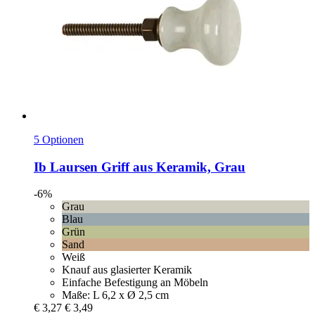
5 Optionen
Ib Laursen
Griff aus Keramik, Grau
-6%
Grau
Blau
Grün
Sand
Weiß
Knauf aus glasierter Keramik
Einfache Befestigung an Möbeln
Maße: L 6,2 x Ø 2,5 cm
€ 3,27
€ 3,49