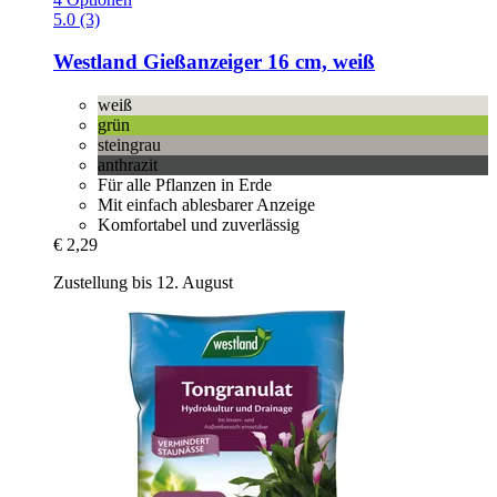
5.0 (3)
Westland
Gießanzeiger 16 cm, weiß
weiß
grün
steingrau
anthrazit
Für alle Pflanzen in Erde
Mit einfach ablesbarer Anzeige
Komfortabel und zuverlässig
€ 2,29
Zustellung bis 12. August