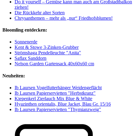
Do it yourself – Gemüse kann man auch am Großstadtbalkon
ziehen!
Die Rückkehr alter Sorten
Chrysanthemen – mehr als „nur“ Friedhofsblumen!
Bloomling entdecken:
Sonnenerde
Kent & Stowe 3-Zinken-Grubber
Strömshaga Pendelleuchte "Anita"
Saflax Sanddorn
Nelson Garden Gartensack 40x60x60 cm
Neuheiten:
Ib Laursen Vogelfutterhänger Weidengeflächt
Ib Laursen Papierservietten "Herbstkranz"
Kiepenkerl Zierlauch Mix Blue & White
Hyazinthen orientalis, Blue Jacket, Blau Gr. 15/16
Ib Laursen Papierservietten "Thymianzweig"