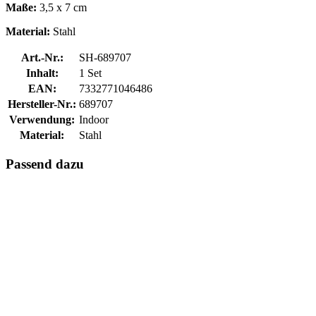
Maße:
3,5 x 7 cm
Material:
Stahl
Art.-Nr.:
SH-689707
Inhalt:
1 Set
EAN:
7332771046486
Hersteller-Nr.:
689707
Verwendung:
Indoor
Material:
Stahl
Passend dazu