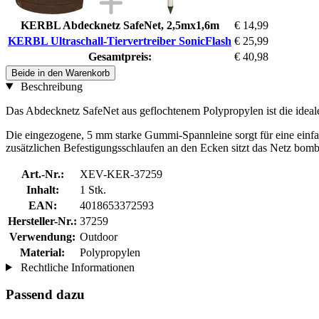
KERBL Abdecknetz SafeNet, 2,5mx1,6m
€ 14,99
KERBL Ultraschall-Tiervertreiber SonicFlash
€ 25,99
Gesamtpreis:
€ 40,98
Beide in den Warenkorb
Beschreibung
Das Abdecknetz SafeNet aus geflochtenem Polypropylen ist die ide
Die eingezogene, 5 mm starke Gummi-Spannleine sorgt für eine einfa
zusätzlichen Befestigungsschlaufen an den Ecken sitzt das Netz bombe
Art.-Nr.:
XEV-KER-37259
Inhalt:
1 Stk.
EAN:
4018653372593
Hersteller-Nr.:
37259
Verwendung:
Outdoor
Material:
Polypropylen
Rechtliche Informationen
Passend dazu