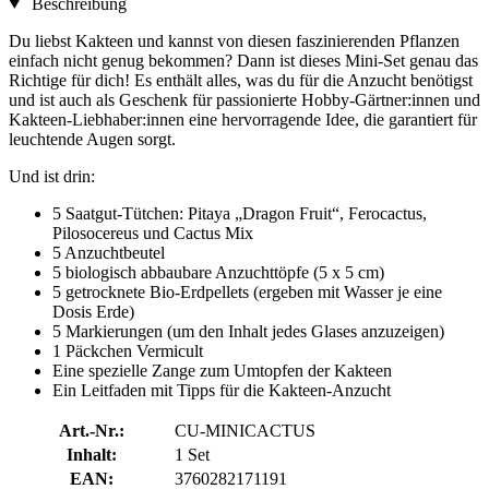
Beschreibung
Du liebst Kakteen und kannst von diesen faszinierenden Pflanzen
einfach nicht genug bekommen? Dann ist dieses Mini-Set genau das
Richtige für dich! Es enthält alles, was du für die Anzucht benötigst
und ist auch als Geschenk für passionierte Hobby-Gärtner:innen und
Kakteen-Liebhaber:innen eine hervorragende Idee, die garantiert für
leuchtende Augen sorgt.
Und ist drin:
5 Saatgut-Tütchen: Pitaya „Dragon Fruit“, Ferocactus,
Pilosocereus und Cactus Mix
5 Anzuchtbeutel
5 biologisch abbaubare Anzuchttöpfe (5 x 5 cm)
5 getrocknete Bio-Erdpellets (ergeben mit Wasser je eine
Dosis Erde)
5 Markierungen (um den Inhalt jedes Glases anzuzeigen)
1 Päckchen Vermicult
Eine spezielle Zange zum Umtopfen der Kakteen
Ein Leitfaden mit Tipps für die Kakteen-Anzucht
Art.-Nr.:
CU-MINICACTUS
Inhalt:
1 Set
EAN:
3760282171191