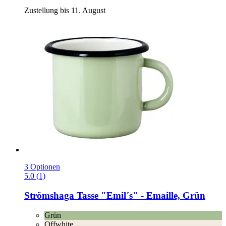
Zustellung bis 11. August
3 Optionen
5.0 (1)
Strömshaga
Tasse "Emil´s" -​ Emaille, Grün
Grün
Offwhite