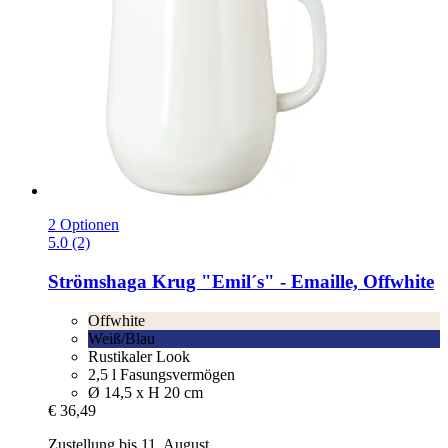
2 Optionen
5.0 (2)
Strömshaga
Krug "Emil´s" -​ Emaille, Offwhite
Offwhite
Weiß/Blau
Rustikaler Look
2,5 l Fasungsvermögen
Ø 14,5 x H 20 cm
€ 36,49
Zustellung bis 11. August