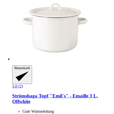
Warenkorb
5.0 (2)
Strömshaga
Topf "Emil´s" -​ Emaille 3 L,
Offwhite
Gute Wärmeleitung