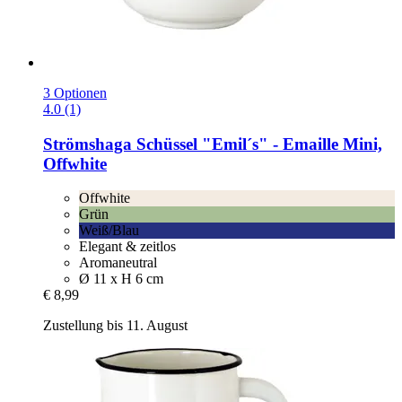
3 Optionen
4.0 (1)
Strömshaga
Schüssel "Emil´s" -​ Emaille Mini,
Offwhite
Offwhite
Grün
Weiß/Blau
Elegant & zeitlos
Aromaneutral
Ø 11 x H 6 cm
€ 8,99
Zustellung bis 11. August