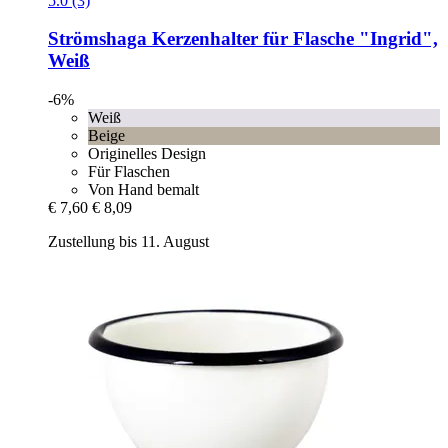
5.0 (3)
Strömshaga
Kerzenhalter für Flasche "Ingrid",
Weiß
-6%
Weiß
Beige
Originelles Design
Für Flaschen
Von Hand bemalt
€ 7,60
€ 8,09
Zustellung bis 11. August