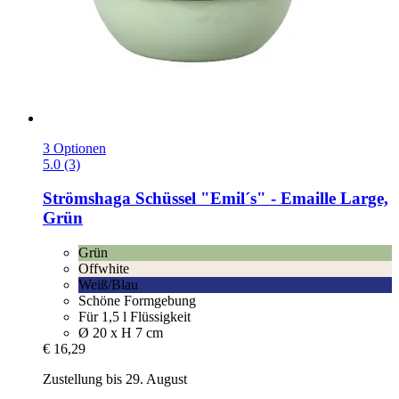
3 Optionen
5.0 (3)
Strömshaga
Schüssel "Emil´s" -​ Emaille Large,
Grün
Grün
Offwhite
Weiß/Blau
Schöne Formgebung
Für 1,5 l Flüssigkeit
Ø 20 x H 7 cm
€ 16,29
Zustellung bis 29. August