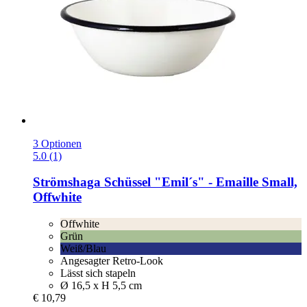
3 Optionen
5.0 (1)
Strömshaga
Schüssel "Emil´s" -​ Emaille Small,
Offwhite
Offwhite
Grün
Weiß/Blau
Angesagter Retro-Look
Lässt sich stapeln
Ø 16,5 x H 5,5 cm
€ 10,79