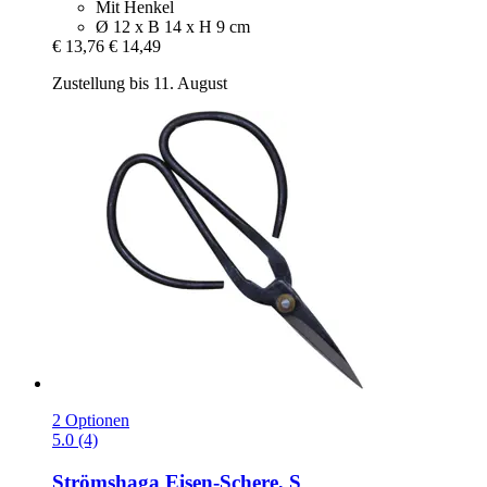
Mit Henkel
Ø 12 x B 14 x H 9 cm
€ 13,76
€ 14,49
Zustellung bis 11. August
2 Optionen
5.0 (4)
Strömshaga
Eisen-​Schere, S