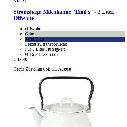
5.0 (3)
Strömshaga
Milchkanne "Emil´s" -​ 3 Liter,
Offwhite
Offwhite
Grün
Weiß/Blau
Leicht zu transportieren
Für 3 Liter Flüssigkeit
Ø 16 x H 22,5 cm
€ 43,49
Gratis Zustellung bis 11. August