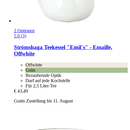
2 Optionen
5.0 (3)
Strömshaga
Teekessel "Emil´s" -​ Emaille,
Offwhite
Offwhite
Grün
Bezaubernde Optik
Darf auf jede Kochstelle
Für 2,5 Liter Tee
€ 43,49
Gratis Zustellung bis 11. August