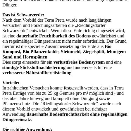
Dünger.
Das ist Schwarzerde:
Nach dem Vorbild der Terra Preta wurde nach langjährigen
Versuchen und Forschungsarbeiten die „Riedlingsdorfer
Schwarzerde“ entwickelt. Wenn diese Erde richtig eingesetzt wird,
ist eine
dauerhafte Fruchtbarkeit
des Bodens
gewährleistet und
ein regelmäßiger Düngereinsatz nicht mehr erforderlich. Der Grund
hierfür ist die spezielle Zusammensetzung der Erde aus
Bio
Kompost, Bio Pflanzenkohle, Steinmehl, Ziegelsplitt, lehmigem
Sand und Hornspänen
.
Dies sorgt einerseits für ein
verlustfreies Bodensystem
und eine
ständige Stickstoffnachlieferung
und andererseits für eine
verbesserte Nährstoffbereitstellung
.
Vorteile:
In zahlreichen Versuchen konnte festgestellt werden, dass in Terra
Preta Erträge von bis zu 25 kg Gemüse pro m² möglich sind - und
das über Jahre hinweg und ḱomplett ohne Düngung sowie
Pflanzenschutz. Die "Riedlingsdorfer Schwarzerde" wurde nach
diesem Vorbild entwickelt und gewährleistet bei richtiger
Anwendung
dauerhafte Bodenfruchtbarkeit ohne regelmäßigen
Düngereinsatz
.
Die richtige Anwendung: