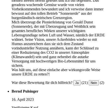
meinen Beeten bereits getestet und ich bin begeistert. Das
geradezu wuchernde Gemüse wurde von vielen
Vorbeikommenden bewundert und ich verweise dann immer
bewusst auf den tollen Betrieb "Sonnenerde" aus der
burgenländisch-steirischen Grenzregion.
Mich überzeugt die Pionierleistung von Gerald Dunst
(Sonnenerde), der mit Überzeugung und Weitblick sein
gesamtes berufliches Wirken unserer wichtigsten
Lebensgrundlage neben Luft und Wasser, nämlich der ERDE
widmet. Seine Vision, unsere Ackerböden wieder so mit
Humus anzureichern dass sie sich dem Zustand
vorindustrieller Nutzung annähern, kann der Schlüssel zu
einer Reduzierung des CO2 in unserer Atmosphäre
(Klimawandel) sein und ganz nebenbei die autarke
Versorgung mit hochwertigen Bio-Lebensmittel für uns
sichern.
Was hält uns, auf diese einfache aber wirkungsvolle Weise
unsere ERDE zu retten?!
War diese Bewertung für dich hilfreich?
(21)
(2)
Ja
Nein
Bernd Pulsinger
16. April 2023
Verifizierter Kauf