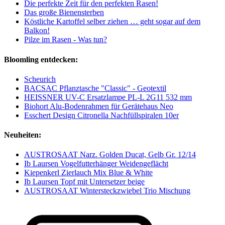
Die perfekte Zeit für den perfekten Rasen!
Das große Bienensterben
Köstliche Kartoffel selber ziehen … geht sogar auf dem
Balkon!
Pilze im Rasen - Was tun?
Bloomling entdecken:
Scheurich
BACSAC Pflanztasche "Classic" - Geotextil
HEISSNER UV-C Ersatzlampe PL-L 2G11 532 mm
Biohort Alu-Bodenrahmen für Gerätehaus Neo
Esschert Design Citronella Nachfüllspiralen 10er
Neuheiten:
AUSTROSAAT Narz. Golden Ducat, Gelb Gr. 12/14
Ib Laursen Vogelfutterhänger Weidengeflächt
Kiepenkerl Zierlauch Mix Blue & White
Ib Laursen Topf mit Untersetzer beige
AUSTROSAAT Wintersteckzwiebel Trio Mischung