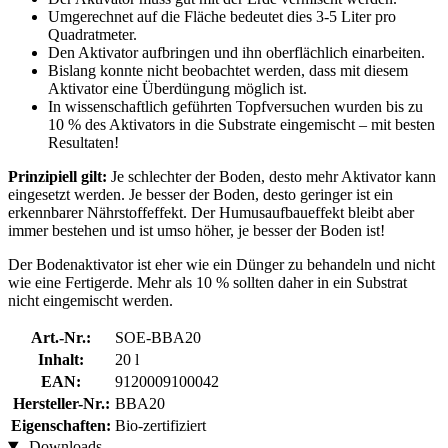
Umgerechnet auf die Fläche bedeutet dies 3-5 Liter pro
Quadratmeter.
Den Aktivator aufbringen und ihn oberflächlich einarbeiten.
Bislang konnte nicht beobachtet werden, dass mit diesem
Aktivator eine Überdüngung möglich ist.
In wissenschaftlich geführten Topfversuchen wurden bis zu
10 % des Aktivators in die Substrate eingemischt – mit besten
Resultaten!
Prinzipiell gilt:
Je schlechter der Boden, desto mehr Aktivator kann
eingesetzt werden. Je besser der Boden, desto geringer ist ein
erkennbarer Nährstoffeffekt. Der Humusaufbaueffekt bleibt aber
immer bestehen und ist umso höher, je besser der Boden ist!
Der Bodenaktivator ist eher wie ein Dünger zu behandeln und nicht
wie eine Fertigerde. Mehr als 10 % sollten daher in ein Substrat
nicht eingemischt werden.
Art.-Nr.:
SOE-BBA20
Inhalt:
20 l
EAN:
9120009100042
Hersteller-Nr.:
BBA20
Eigenschaften:
Bio-zertifiziert
Downloads