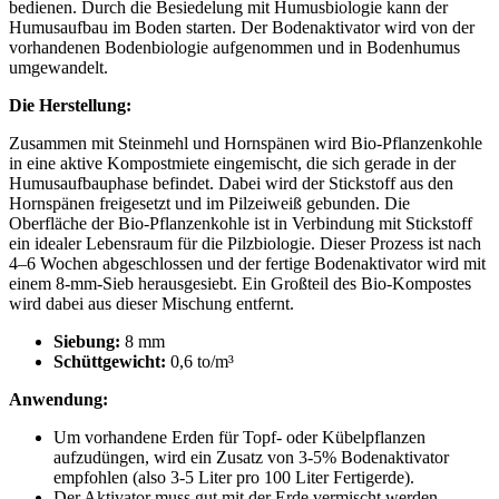
bedienen. Durch die Besiedelung mit Humusbiologie kann der
Humusaufbau im Boden starten. Der Bodenaktivator wird von der
vorhandenen Bodenbiologie aufgenommen und in Bodenhumus
umgewandelt.
Die Herstellung:
Zusammen mit Steinmehl und Hornspänen wird Bio-Pflanzenkohle
in eine aktive Kompostmiete eingemischt, die sich gerade in der
Humusaufbauphase befindet. Dabei wird der Stickstoff aus den
Hornspänen freigesetzt und im Pilzeiweiß gebunden. Die
Oberfläche der Bio-Pflanzenkohle ist in Verbindung mit Stickstoff
ein idealer Lebensraum für die Pilzbiologie. Dieser Prozess ist nach
4–6 Wochen abgeschlossen und der fertige Bodenaktivator wird mit
einem 8-mm-Sieb herausgesiebt. Ein Großteil des Bio-Kompostes
wird dabei aus dieser Mischung entfernt.
Siebung:
8 mm
Schüttgewicht:
0,6 to/m³
Anwendung:
Um vorhandene Erden für Topf- oder Kübelpflanzen
aufzudüngen, wird ein Zusatz von 3-5% Bodenaktivator
empfohlen (also 3-5 Liter pro 100 Liter Fertigerde).
Der Aktivator muss gut mit der Erde vermischt werden.