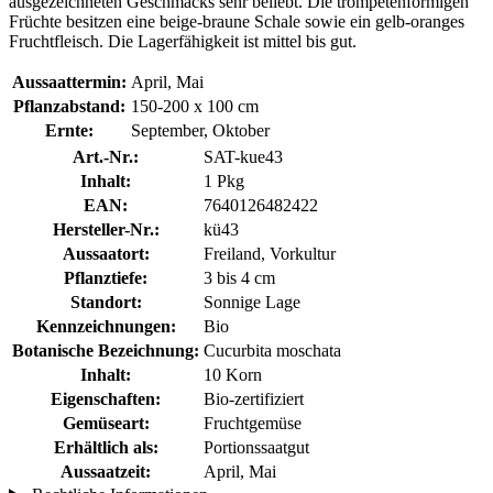
ausgezeichneten Geschmacks sehr beliebt. Die trompetenförmigen
Früchte besitzen eine beige-braune Schale sowie ein gelb-oranges
Fruchtfleisch. Die Lagerfähigkeit ist mittel bis gut.
Aussaattermin:
April, Mai
Pflanzabstand:
150-200 x 100 cm
Ernte:
September, Oktober
Art.-Nr.:
SAT-kue43
Inhalt:
1 Pkg
EAN:
7640126482422
Hersteller-Nr.:
kü43
Aussaatort:
Freiland, Vorkultur
Pflanztiefe:
3 bis 4 cm
Standort:
Sonnige Lage
Kennzeichnungen:
Bio
Botanische Bezeichnung:
Cucurbita moschata
Inhalt:
10 Korn
Eigenschaften:
Bio-zertifiziert
Gemüseart:
Fruchtgemüse
Erhältlich als:
Portionssaatgut
Aussaatzeit:
April, Mai