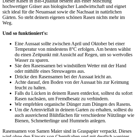
Dieser Rasen in Bio-Qualität besteht aus einer Mischung
hochwertiger Gräser aus biologischer Landwirtschaft und eignet
sich ideal für die Neuansaat sowie die Nachsaat in natürlichen
Gärten. So steht deinem eigenen schönen Rasen nichts mehr im
Weg.
Und so funktioniert's:
Eine Aussaat sollte zwischen April und Oktober bei einer
Temperatur von mindestens 8°C erfolgen. Am besten wählst
du einen Zeitpunkt mit Aussicht auf Regen, um so wertvolles
Wasser zu sparen.
Säe den Rasensamen bei windstillem Wetter mit der Hand
oder mithilfe eines Streuwagens aus.
Drücke den Rasensamen bei der Aussaat leicht an.
Achte darauf, den Boden von der Aussaat bis zur Keimung
feucht zu halten.
Falls du Lücken in deinem Rasen entdeckst, solltest du sofort
Rasen nachsäen, um Fremdbesatz zu verhindern.
Wir empfehlen organische Dünger zum Düngen des Rasens.
Um die Artenvielfalt in deinem Garten zu erhalten, solltest du
auch ausreichend Blühflächen für verschiedene Nützlinge wie
Bienen, Schmetterlinge und Hummeln anlegen.
Rasensamen von Samen Maier sind in Graspapier verpackt. Dieses
wird ohne den Einsatz von Chemikalien und mit deutlich weniger