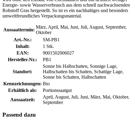
Energie- sowie Wasserverbrauch aus dem schnell nachwachsenden
Rohstoff Gras hergestellt. So ist es ein nachhaltiges und besonders
umweltfreundliches Verpackungsmaterial.
März, April, Mai, Juni, Juli, August, September,
Aussaattermin:
Oktober
Art.-Nr.:
SM-PB1
Inhalt:
1 Stk.
EAN:
9001502006027
Hersteller-Nr.:
PB1
Sonne bis Halbschatten, Sonnige Lage,
Standort:
Halbschatten bis Schatten, Schattige Lage,
Sonne bis Schatten, Halbschatten
Kennzeichnungen:
Bio
Erhältlich als:
Portionssaatgut
April, August, Juli, Juni, März, Mai, Oktober,
Aussaatzeit:
September
Passend dazu