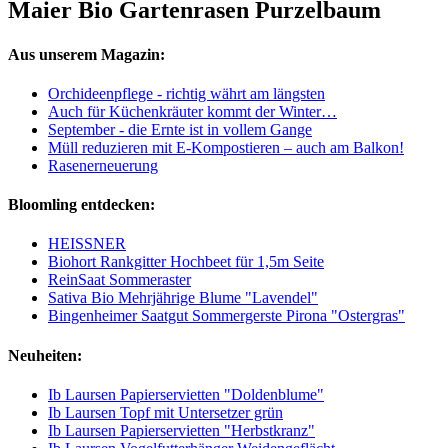
Maier Bio Gartenrasen Purzelbaum
Aus unserem Magazin:
Orchideenpflege - richtig währt am längsten
Auch für Küchenkräuter kommt der Winter…
September - die Ernte ist in vollem Gange
Müll reduzieren mit E-Kompostieren – auch am Balkon!
Rasenerneuerung
Bloomling entdecken:
HEISSNER
Biohort Rankgitter Hochbeet für 1,5m Seite
ReinSaat Sommeraster
Sativa Bio Mehrjährige Blume "Lavendel"
Bingenheimer Saatgut Sommergerste Pirona "Ostergras"
Neuheiten:
Ib Laursen Papierservietten "Doldenblume"
Ib Laursen Topf mit Untersetzer grün
Ib Laursen Papierservietten "Herbstkranz"