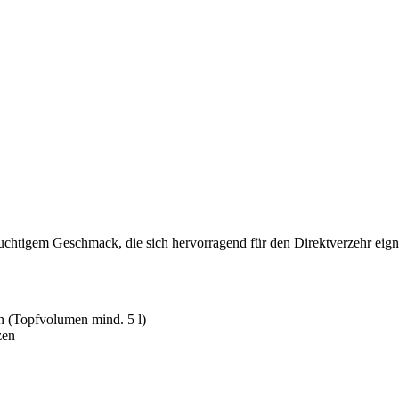
g-fruchtigem Geschmack, die sich hervorragend für den Direktverzehr eig
n (Topfvolumen mind. 5 l)
zen