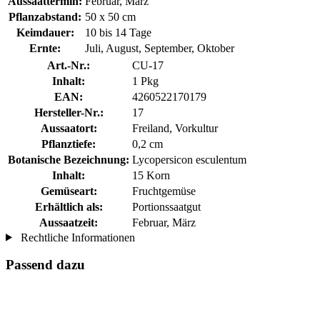
Aussaattermin:
Februar, März
Pflanzabstand:
50 x 50 cm
Keimdauer:
10 bis 14 Tage
Ernte:
Juli, August, September, Oktober
Art.-Nr.:
CU-17
Inhalt:
1 Pkg
EAN:
4260522170179
Hersteller-Nr.:
17
Aussaatort:
Freiland, Vorkultur
Pflanztiefe:
0,2 cm
Botanische Bezeichnung:
Lycopersicon esculentum
Inhalt:
15 Korn
Gemüseart:
Fruchtgemüse
Erhältlich als:
Portionssaatgut
Aussaatzeit:
Februar, März
Rechtliche Informationen
Passend dazu