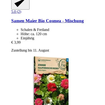
5.0 (2)
Samen Maier
Bio Cosmea -​ Mischung
Schalen & Freiland
Höhe: ca. 120 cm
Einjährig
€ 3,99
Zustellung bis 11. August