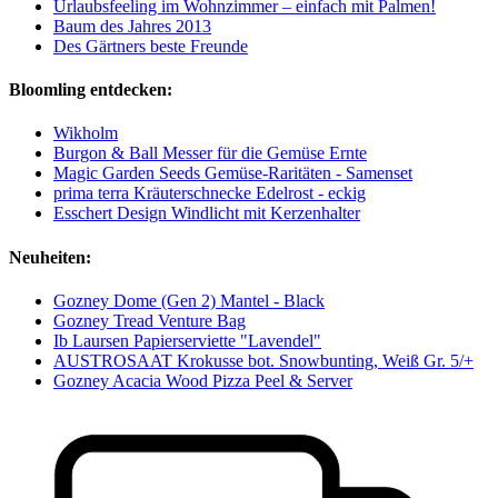
Urlaubsfeeling im Wohnzimmer – einfach mit Palmen!
Baum des Jahres 2013
Des Gärtners beste Freunde
Bloomling entdecken:
Wikholm
Burgon & Ball Messer für die Gemüse Ernte
Magic Garden Seeds Gemüse-Raritäten - Samenset
prima terra Kräuterschnecke Edelrost - eckig
Esschert Design Windlicht mit Kerzenhalter
Neuheiten:
Gozney Dome (Gen 2) Mantel - Black
Gozney Tread Venture Bag
Ib Laursen Papierserviette "Lavendel"
AUSTROSAAT Krokusse bot. Snowbunting, Weiß Gr. 5/+
Gozney Acacia Wood Pizza Peel & Server