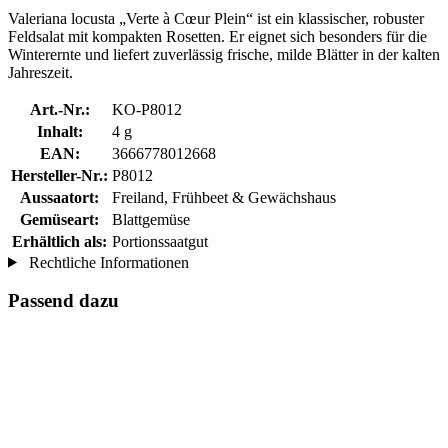
Valeriana locusta „Verte à Cœur Plein“ ist ein klassischer, robuster
Feldsalat mit kompakten Rosetten. Er eignet sich besonders für die
Winterernte und liefert zuverlässig frische, milde Blätter in der kalten
Jahreszeit.
Art.-Nr.:
KO-P8012
Inhalt:
4 g
EAN:
3666778012668
Hersteller-Nr.:
P8012
Aussaatort:
Freiland, Frühbeet & Gewächshaus
Gemüseart:
Blattgemüse
Erhältlich als:
Portionssaatgut
Rechtliche Informationen
Passend dazu