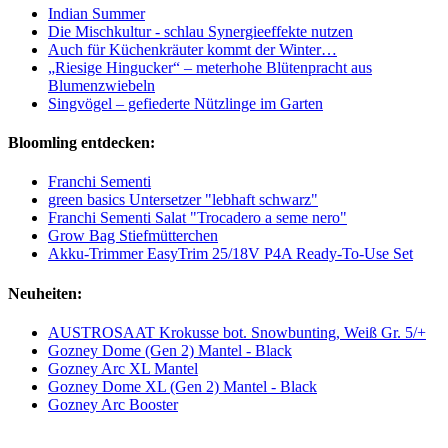
Indian Summer
Die Mischkultur - schlau Synergieeffekte nutzen
Auch für Küchenkräuter kommt der Winter…
„Riesige Hingucker“ – meterhohe Blütenpracht aus
Blumenzwiebeln
Singvögel – gefiederte Nützlinge im Garten
Bloomling entdecken:
Franchi Sementi
green basics Untersetzer "lebhaft schwarz"
Franchi Sementi Salat "Trocadero a seme nero"
Grow Bag Stiefmütterchen
Akku-Trimmer EasyTrim 25/18V P4A Ready-To-Use Set
Neuheiten:
AUSTROSAAT Krokusse bot. Snowbunting, Weiß Gr. 5/+
Gozney Dome (Gen 2) Mantel - Black
Gozney Arc XL Mantel
Gozney Dome XL (Gen 2) Mantel - Black
Gozney Arc Booster