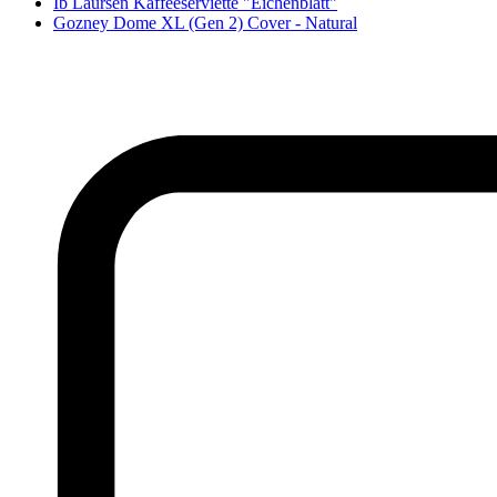
Ib Laursen Kaffeeserviette "Eichenblatt"
Gozney Dome XL (Gen 2) Cover - Natural