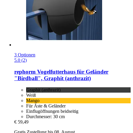
3 Optionen
5.0 (2)
rephorm
Vogelfutterhaus für Geländer
"Birdball", Graphit (anthrazit)
Graphit (anthrazit)
Weiß
Mango
Für Äste & Geländer
Einflugöffnungen beidseitig
Durchmesser: 30 cm
€ 59,49
Gratis Zustellung bis 08. August