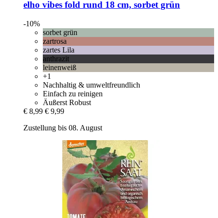
elho
vibes fold rund 18 cm, sorbet grün
-10%
sorbet grün
zartrosa
zartes Lila
anthrazit
leinenweiß
+1
Nachhaltig & umweltfreundlich
Einfach zu reinigen
Äußerst Robust
€ 8,99
€ 9,99
Zustellung bis 08. August