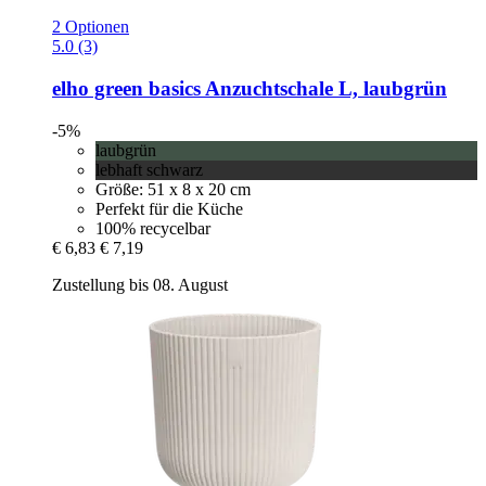
2 Optionen
5.0 (3)
elho
green basics Anzuchtschale L, laubgrün
-5%
laubgrün
lebhaft schwarz
Größe: 51 x 8 x 20 cm
Perfekt für die Küche
100% recycelbar
€ 6,83
€ 7,19
Zustellung bis 08. August