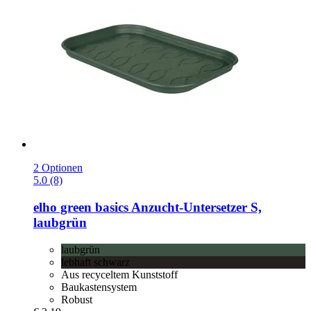
2 Optionen
5.0 (8)
elho
green basics Anzucht-​Untersetzer S,
laubgrün
laubgrün
lebhaft schwarz
Aus recyceltem Kunststoff
Baukastensystem
Robust