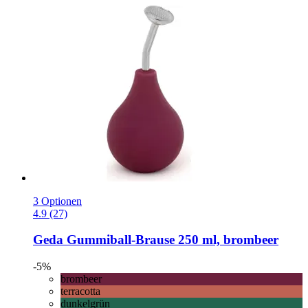
3 Optionen
4.9 (27)
Geda
Gummiball-​Brause 250 ml, brombeer
-5%
brombeer
terracotta
dunkelgrün