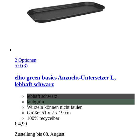
2 Optionen
5.0 (3)
elho
green basics Anzucht-​Untersetzer L,
lebhaft schwarz
lebhaft schwarz
laubgrün
Wurzeln können nicht faulen
Größe: 51 x 2 x 19 cm
100% recycelbar
€ 4,99
Zustellung bis 08. August