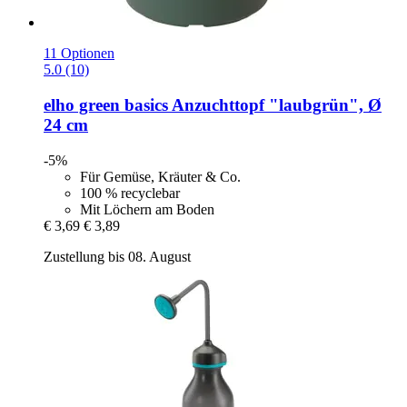
11 Optionen
5.0 (10)
elho
green basics Anzuchttopf "laubgrün", Ø
24 cm
-5%
Für Gemüse, Kräuter & Co.
100 % recyclebar
Mit Löchern am Boden
€ 3,69
€ 3,89
Zustellung bis 08. August