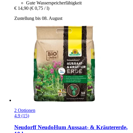
Gute Wasserspeicherfähigkeit
€ 14,90
(€ 0,75 / l)
Zustellung bis 08. August
2 Optionen
4.9 (15)
Neudorff
NeudoHum Aussaat-​ & Kräutererde,