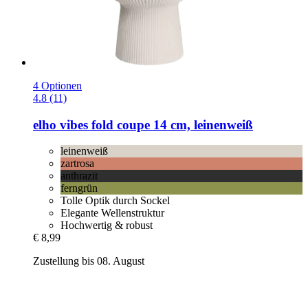
4 Optionen
4.8 (11)
elho
vibes fold coupe 14 cm, leinenweiß
leinenweiß
zartrosa
anthrazit
ferngrün
Tolle Optik durch Sockel
Elegante Wellenstruktur
Hochwertig & robust
€ 8,99
Zustellung bis 08. August