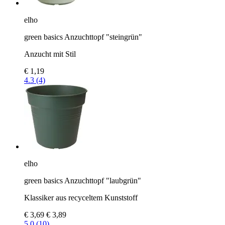
elho
green basics Anzuchttopf "steingrün"
Anzucht mit Stil
€ 1,19
4.3 (4)
elho
green basics Anzuchttopf "laubgrün"
Klassiker aus recyceltem Kunststoff
€ 3,69
€ 3,89
5.0 (10)