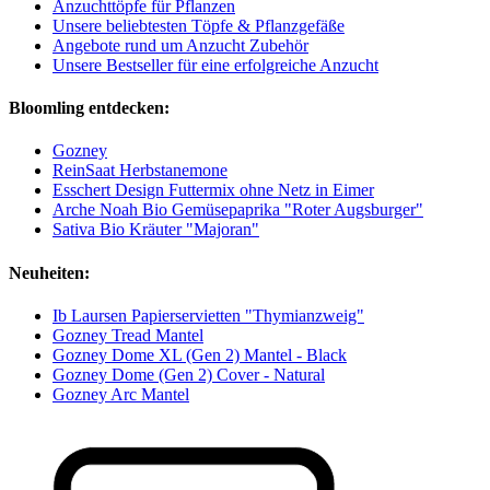
Anzuchttöpfe für Pflanzen
Unsere beliebtesten Töpfe & Pflanzgefäße
Angebote rund um Anzucht Zubehör
Unsere Bestseller für eine erfolgreiche Anzucht
Bloomling entdecken:
Gozney
ReinSaat Herbstanemone
Esschert Design Futtermix ohne Netz in Eimer
Arche Noah Bio Gemüsepaprika "Roter Augsburger"
Sativa Bio Kräuter "Majoran"
Neuheiten:
Ib Laursen Papierservietten "Thymianzweig"
Gozney Tread Mantel
Gozney Dome XL (Gen 2) Mantel - Black
Gozney Dome (Gen 2) Cover - Natural
Gozney Arc Mantel