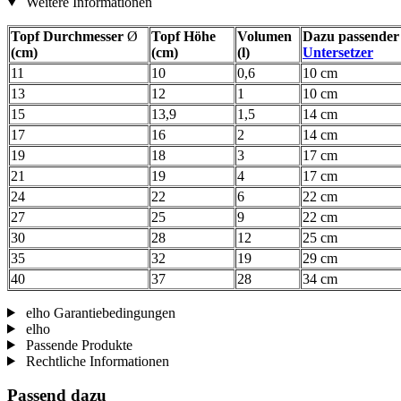
Weitere Informationen
Topf Durchmesser
Ø
Topf Höhe
Volumen
Dazu passender
(cm)
(cm)
(l)
Untersetzer
11
10
0,6
10 cm
13
12
1
10 cm
15
13,9
1,5
14 cm
17
16
2
14 cm
19
18
3
17 cm
21
19
4
17 cm
24
22
6
22 cm
27
25
9
22 cm
30
28
12
25 cm
35
32
19
29 cm
40
37
28
34 cm
elho Garantiebedingungen
elho
Passende Produkte
Rechtliche Informationen
Passend dazu