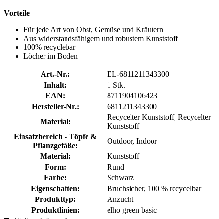
Vorteile
Für jede Art von Obst, Gemüse und Kräutern
Aus widerstandsfähigem und robustem Kunststoff
100% recyclebar
Löcher im Boden
Art.-Nr.:
EL-6811211343300
Inhalt:
1 Stk.
EAN:
8711904106423
Hersteller-Nr.:
6811211343300
Recycelter Kunststoff, Recycelter
Material:
Kunststoff
Einsatzbereich - Töpfe &
Outdoor, Indoor
Pflanzgefäße:
Material:
Kunststoff
Form:
Rund
Farbe:
Schwarz
Eigenschaften:
Bruchsicher, 100 % recycelbar
Produkttyp:
Anzucht
Produktlinien:
elho green basic