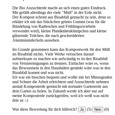
Die Bio Anzuchterde macht an sich einen guten Eindruck.
Mir gefällt allerdings der viele "Müll" in der Erde nicht.
Der Kompost scheint aus Bioabfall gemacht zu sein, denn so
erkläre ich mir das Stückchen grünes Gummi (was für die
Bündelung von Radieschen und Frühlingszwiebeln
verwendet wird), kleine Plastiktütenklümpchen und kleine
glitzernde Teilchen, die nach geschredderten
Aluminiumdeckeln aussehen.
Im Grunde genommen kann das Kompostwerk für den Müll
im Bioabfall nichts. Viele Werke versuchen darauf
aufmerksam zu machen wie aufwändig es ist den Bioabfall
von Verunreinigungen zu trennen. Einfacher wäre es, wenn
das Bewusstsein in den Haushalten gestärkt wäre was in den
Bioabfall kommt und was nicht.
Ich war ein bisschen bequem und wollte mir bei Minusgraden
und Schnee die Arbeit erleichtern und Anzuchterde nehmen
anstatt Komposterde gemischt mit normaler Gartenerde aus
dem Garten zu holen. In Zukunft werde ich aber nur auf
meine Komposterde zurückgreifen, weil ich weiß was nicht
drin ist :-)
War diese Bewertung für dich hilfreich?
(5)
(0)
Ja
Nein