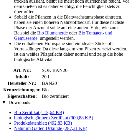
trocken aussieht, bleibt sie meist noch ausreichend feucht. Vor
dem Gießen ist es daher wichtig, die Feuchtigkeit stets zu
überprüfen.
Sobald die Pflanzen in die Blattwachstumsphase eintreten,
haben sie einen höheren Nährstoffbedarf. Für diese nächste
Phase der Anzucht sollte auf eine andere Erde, wie zum
Beispiel die
Bio Blumenerde
oder
Bio Tomaten- und
Gemüseerde
, umgestellt werden.
Die enthaltenen Hornspäne sind ein idealer Stickstoff-
Vorratsdünger. Da diese langsam von Pilzen zersetzt werden,
ist ein weißes Pilzgeflecht daher normal und zeigt die hohe
biologische Aktivität.
Art.-Nr.:
SOE-BAN20
Inhalt:
20 l
Hersteller-Nr.:
BAN20
Kennzeichnungen:
Bio
Eigenschaften:
Bio-zertifiziert
Downloads
Bio Zertifikat
(118,64 KB)
biologisch gärtnern Zertifikat
(900,88 KB)
Produktdatenblatt
(492,83 KB)
Natur im Garten Urkunde
(287,31 KB)