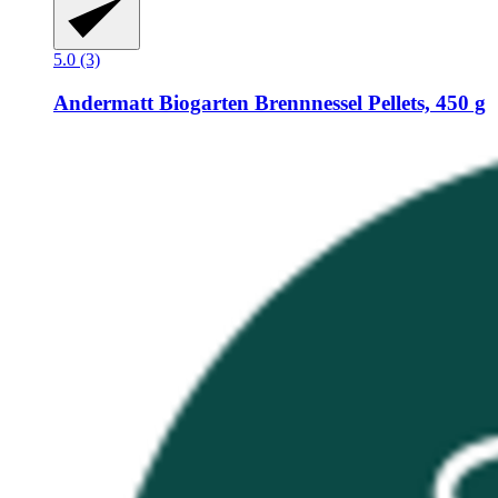
5.0 (3)
Andermatt Biogarten
Brennnessel Pellets, 450 g