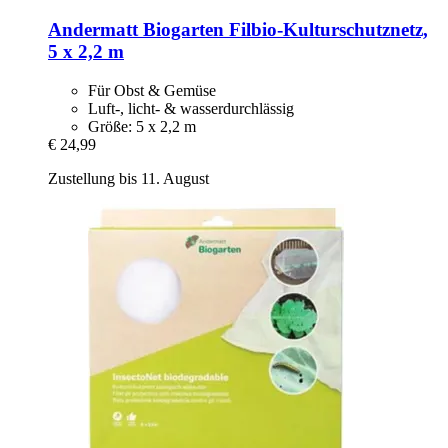
Andermatt Biogarten
Filbio-​Kulturschutznetz,
5 x 2,2 m
Für Obst & Gemüse
Luft-, licht- & wasserdurchlässig
Größe: 5 x 2,2 m
€ 24,99
Zustellung bis 11. August