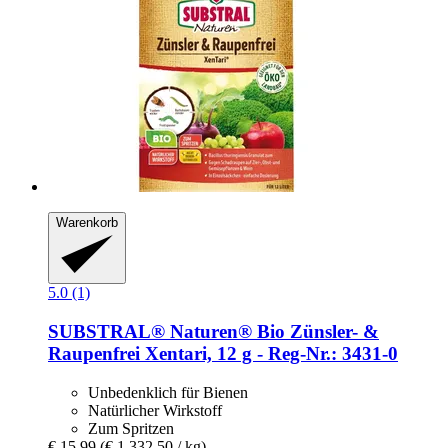
Warenkorb
5.0 (1)
SUBSTRAL® Naturen®
Bio Zünsler-​ &
Raupenfrei Xentari, 12 g -​ Reg-​Nr.: 3431-​0
Unbedenklich für Bienen
Natürlicher Wirkstoff
Zum Spritzen
€ 15,99
(€ 1.332,50 / kg)