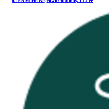
da Erdwurm
Regenwurmhumus, 1 Liter