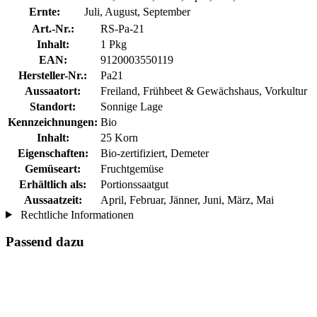
Ernte:
Juli, August, September
Art.-Nr.:
RS-Pa-21
Inhalt:
1 Pkg
EAN:
9120003550119
Hersteller-Nr.:
Pa21
Aussaatort:
Freiland, Frühbeet & Gewächshaus, Vorkultur
Standort:
Sonnige Lage
Kennzeichnungen:
Bio
Inhalt:
25 Korn
Eigenschaften:
Bio-zertifiziert, Demeter
Gemüseart:
Fruchtgemüse
Erhältlich als:
Portionssaatgut
Aussaatzeit:
April, Februar, Jänner, Juni, März, Mai
Rechtliche Informationen
Passend dazu