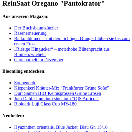
ReinSaat Oregano "Pantokrator"
Aus unserem Magazin:
Der Buchsbaumzünzler
Rasenerneuerung
Balkonblumen – mit dem richtigen Dünger blühen sie bis zum
ersten Frost
„Riesige Hingucker“ – meterhohe Blütenpracht aus
Blumenzwiebeln
Gartenarbeit im Dezember
Bloomling entdecken:
Sonnenerde
Kiepenkerl Kräuter-Mix "Frankfurter Grüne Soße"
Dürr Samen BIO-Keimsprossen Grüne Erbsen
Jora Dahl Limonium sinuatum "QIS Apricot"
Bioloark Luji Glass Cup MY-180
Neuheiten:
Hyazinthen orientalis, Blue Jacket, Blau Gr. 15/16