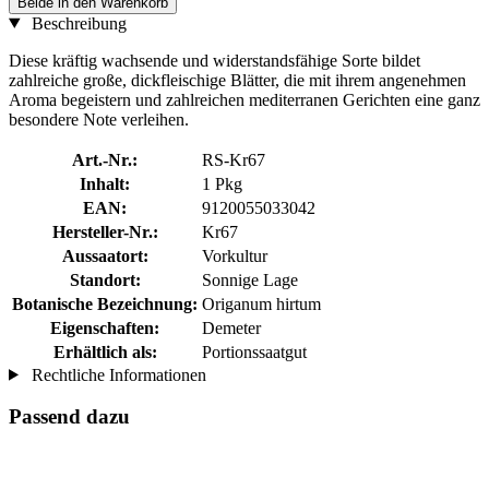
Beide in den Warenkorb
Beschreibung
Diese kräftig wachsende und widerstandsfähige Sorte bildet
zahlreiche große, dickfleischige Blätter, die mit ihrem angenehmen
Aroma begeistern und zahlreichen mediterranen Gerichten eine ganz
besondere Note verleihen.
Art.-Nr.:
RS-Kr67
Inhalt:
1 Pkg
EAN:
9120055033042
Hersteller-Nr.:
Kr67
Aussaatort:
Vorkultur
Standort:
Sonnige Lage
Botanische Bezeichnung:
Origanum hirtum
Eigenschaften:
Demeter
Erhältlich als:
Portionssaatgut
Rechtliche Informationen
Passend dazu