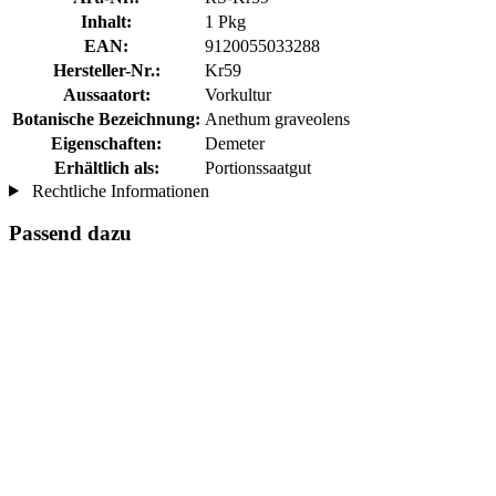
Inhalt:
1 Pkg
EAN:
9120055033288
Hersteller-Nr.:
Kr59
Aussaatort:
Vorkultur
Botanische Bezeichnung:
Anethum graveolens
Eigenschaften:
Demeter
Erhältlich als:
Portionssaatgut
Rechtliche Informationen
Passend dazu