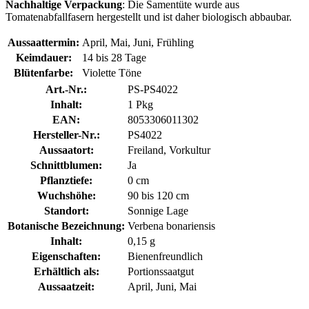
Nachhaltige Verpackung
: Die Samentüte wurde aus
Tomatenabfallfasern hergestellt und ist daher biologisch abbaubar.
Aussaattermin:
April, Mai, Juni, Frühling
Keimdauer:
14 bis 28 Tage
Blütenfarbe:
Violette Töne
Art.-Nr.:
PS-PS4022
Inhalt:
1 Pkg
EAN:
8053306011302
Hersteller-Nr.:
PS4022
Aussaatort:
Freiland, Vorkultur
Schnittblumen:
Ja
Pflanztiefe:
0 cm
Wuchshöhe:
90 bis 120 cm
Standort:
Sonnige Lage
Botanische Bezeichnung:
Verbena bonariensis
Inhalt:
0,15 g
Eigenschaften:
Bienenfreundlich
Erhältlich als:
Portionssaatgut
Aussaatzeit:
April, Juni, Mai