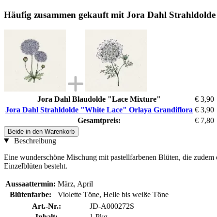
Häufig zusammen gekauft mit Jora Dahl Strahldolde
Jora Dahl Blaudolde "Lace Mixture"
€ 3,90
Jora Dahl Strahldolde "White Lace" Orlaya Grandiflora
€ 3,90
Gesamtpreis:
€ 7,80
Beide in den Warenkorb
Beschreibung
Eine wunderschöne Mischung mit pastellfarbenen Blüten, die zudem ei
Einzelblüten besteht.
Aussaattermin:
März, April
Blütenfarbe:
Violette Töne, Helle bis weiße Töne
Art.-Nr.:
JD-A000272S
Inhalt:
1 Pkg