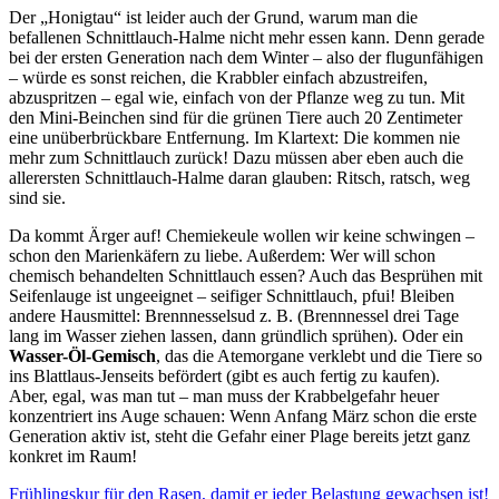
Der „Honigtau“ ist leider auch der Grund, warum man die
befallenen Schnittlauch-Halme nicht mehr essen kann. Denn gerade
bei der ersten Generation nach dem Winter – also der flugunfähigen
– würde es sonst reichen, die Krabbler einfach abzustreifen,
abzuspritzen – egal wie, einfach von der Pflanze weg zu tun. Mit
den Mini-Beinchen sind für die grünen Tiere auch 20 Zentimeter
eine unüberbrückbare Entfernung. Im Klartext: Die kommen nie
mehr zum Schnittlauch zurück! Dazu müssen aber eben auch die
allerersten Schnittlauch-Halme daran glauben: Ritsch, ratsch, weg
sind sie.
Da kommt Ärger auf! Chemiekeule wollen wir keine schwingen –
schon den Marienkäfern zu liebe. Außerdem: Wer will schon
chemisch behandelten Schnittlauch essen? Auch das Besprühen mit
Seifenlauge ist ungeeignet – seifiger Schnittlauch, pfui! Bleiben
andere Hausmittel: Brennnesselsud z. B. (Brennnessel drei Tage
lang im Wasser ziehen lassen, dann gründlich sprühen). Oder ein
Wasser-Öl-Gemisch
, das die Atemorgane verklebt und die Tiere so
ins Blattlaus-Jenseits befördert (gibt es auch fertig zu kaufen).
Aber, egal, was man tut – man muss der Krabbelgefahr heuer
konzentriert ins Auge schauen: Wenn Anfang März schon die erste
Generation aktiv ist, steht die Gefahr einer Plage bereits jetzt ganz
konkret im Raum!
Frühlingskur für den Rasen, damit er jeder Belastung gewachsen ist!