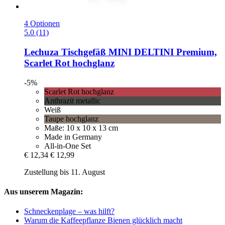
4 Optionen
5.0 (11)
Lechuza
Tischgefäß MINI DELTINI Premium,
Scarlet Rot hochglanz
-5%
Scarlet Rot hochglanz
Anthrazit metallic
Weiß
Taupe hochglanz
Maße: 10 x 10 x 13 cm
Made in Germany
All-in-One Set
€ 12,34
€ 12,99
Zustellung bis 11. August
Aus unserem Magazin:
Schneckenplage – was hilft?
Warum die Kaffeepflanze Bienen glücklich macht