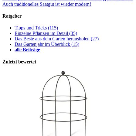
Auch traditionelles Saatgut ist wieder modern!
Ratgeber
Tipps und Tricks
(115)
Einzelne Pflanzen im Detail
(35)
Das Beste aus dem Garten herausholen
(27)
Das Gartenjahr im Überblick
(15)
alle Beiträge
Zuletzt bewertet