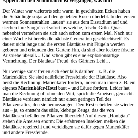
Appetit auf den Schnittlauch ist vergangen, was tun?
Der Winter war vielerorts sehr warm, in geschützten Ecken haben
die Schädlinge sogar auf den geliebten Rosen überlebt. In den ersten
warmen Sonnenstrahlen „tauen“ sie aus dem Eisstadium auf und
stechen ihre Saugrüssel sofort ins weiche, frische Grün. Quasi
nebenbei vermehren sie sich auch schon zum ersten Mal. Nach nur
einer Woche ist bereits die nächste Generation geschlechtsreif. Es
dauert nicht lange und die ersten Blattläuse mit Flügeln werden
geboren und erkunden den Garten: Hm, da sind aber leckere frische
Austriebe überall… Und schon gibt es eine explosionsartige
Vermehrung. Der Blattlaus’ Freud, des Gärtners Leid…
Nur wenige sonst freuen sich ebenfalls darüber – z. B. die
Marienkäfer. Sie sind natürliche Fressfeinde der Blattläuse. Also
heißt die Rechnung: Marienkäfer fördern, indem man ihnen z. B. ein
eigenes
Marienkäfer-Hotel
baut – und Läuse fordern. Leider hat
man die Rechnung oft ohne den Wirt, sprich die Ameisen, gemacht.
Blattläuse verdauen nämlich nur einen geringen Teil des
Pflanzensaftes, den sie heraussaugen. Den Rest scheiden sie wieder
aus – ja, so entsteht das süße, klebrige Zeugs, das die von
Blattläusen befallenen Pflanzen überzieht! Auf diesen „Honigtau“
stehen die Ameisen enorm: Die erfahrenen Insekten melken die
Blattläuse regelrecht und verteidigen sie dafür gegen Marienkäfer
und andere Fressfeinde.