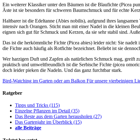
Ein weiterer Klassiker unter den Bäumen ist die Blaufichte (Picea p
Äste ist sie besonders für schweren Baumschmuck und für echte Kerze
Haltbarer ist die Edeltanne (Abies nobilis), aufgrund ihres langsame
intensiv nach Orangen. Sticht man mit einer Nadel in die kleinen B
eignen sich gut für Schmuck und Kerzen, da sie sehr stabil sind. Auße
Das ist die herkömmliche Fichte (Picea abies) leider nicht: Sie nad
die Fichte auch häufig als Rotfichte bezeichnet. Beliebt ist sie denn
Wer harzigen Duft und Zapfen als natürlichen Schmuck mag, greift zu
praktisch und umweltfreundlich ist die Serbische Fichte (picea omori
doch leider pieken die Nadeln. Und das ganz furchtbar stark.
Bird-Watching im Garten oder am Balkon
Für unsere vierbeinigen Li
Ratgeber
Tipps und Tricks
(115)
Einzelne Pflanzen im Detail
(35)
Das Beste aus dem Garten herausholen
(27)
Das Gartenjahr im Überblick
(15)
alle Beiträge