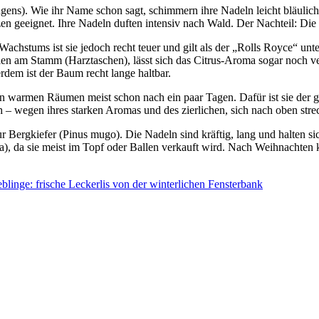
ungens). Wie ihr Name schon sagt, schimmern ihre Nadeln leicht bläuli
n geeignet. Ihre Nadeln duften intensiv nach Wald. Der Nachteil: Die
n Wachstums ist sie jedoch recht teuer und gilt als der „Rolls Royce“ u
eulen am Stamm (Harztaschen), lässt sich das Citrus-Aroma sogar noch
rdem ist der Baum recht lange haltbar.
elt in warmen Räumen meist schon nach ein paar Tagen. Dafür ist sie de
och – wegen ihres starken Aromas und des zierlichen, sich nach oben st
r Bergkiefer (Pinus mugo). Die Nadeln sind kräftig, lang und halten s
ca), da sie meist im Topf oder Ballen verkauft wird. Nach Weihnachten 
eblinge: frische Leckerlis von der winterlichen Fensterbank