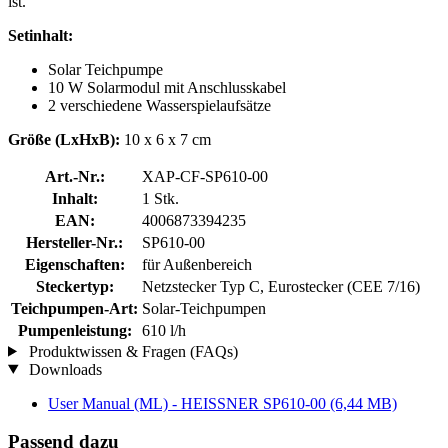
ist.
Setinhalt:
Solar Teichpumpe
10 W Solarmodul mit Anschlusskabel
2 verschiedene Wasserspielaufsätze
Größe (LxHxB):
10 x 6 x 7 cm
Art.-Nr.:
XAP-CF-SP610-00
Inhalt:
1 Stk.
EAN:
4006873394235
Hersteller-Nr.:
SP610-00
Eigenschaften:
für Außenbereich
Steckertyp:
Netzstecker Typ C, Eurostecker (CEE 7/16)
Teichpumpen-Art:
Solar-Teichpumpen
Pumpenleistung:
610 l/h
Produktwissen & Fragen (FAQs)
Downloads
User Manual (ML) - HEISSNER SP610-00
(6,44 MB)
Passend dazu