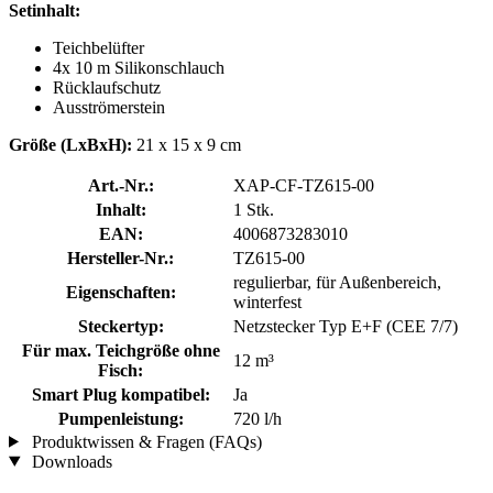
Setinhalt:
Teichbelüfter
4x 10 m Silikonschlauch
Rücklaufschutz
Ausströmerstein
Größe (LxBxH):
21 x 15 x 9 cm
Art.-Nr.:
XAP-CF-TZ615-00
Inhalt:
1 Stk.
EAN:
4006873283010
Hersteller-Nr.:
TZ615-00
regulierbar, für Außenbereich,
Eigenschaften:
winterfest
Steckertyp:
Netzstecker Typ E+F (CEE 7/7)
Für max. Teichgröße ohne
12 m³
Fisch:
Smart Plug kompatibel:
Ja
Pumpenleistung:
720 l/h
Produktwissen & Fragen (FAQs)
Downloads