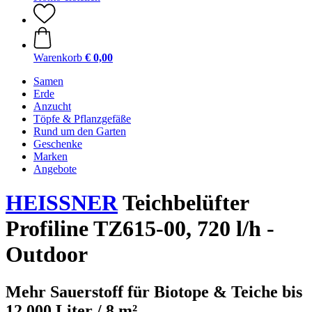
Warenkorb
€ 0,00
Samen
Erde
Anzucht
Töpfe & Pflanzgefäße
Rund um den Garten
Geschenke
Marken
Angebote
HEISSNER
Teichbelüfter
Profiline TZ615-00, 720 l/h -
Outdoor
Mehr Sauerstoff für Biotope & Teiche bis
12.000 Liter / 8 m²