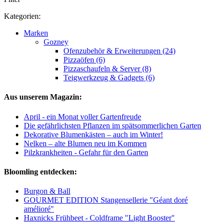
Kategorien:
Marken
Gozney
Ofenzubehör & Erweiterungen (24)
Pizzaöfen (6)
Pizzaschaufeln & Server (8)
Teigwerkzeug & Gadgets (6)
Aus unserem Magazin:
April - ein Monat voller Gartenfreude
Die gefährlichsten Pflanzen im spätsommerlichen Garten
Dekorative Blumenkästen – auch im Winter!
Nelken – alte Blumen neu im Kommen
Pilzkrankheiten - Gefahr für den Garten
Bloomling entdecken:
Burgon & Ball
GOURMET EDITION Stangensellerie "Géant doré
amélioré"
Haxnicks Frühbeet - Coldframe "Light Booster"