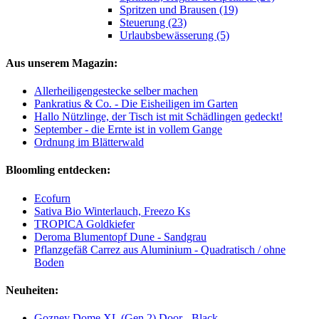
Spritzen und Brausen (19)
Steuerung (23)
Urlaubsbewässerung (5)
Aus unserem Magazin:
Allerheiligengestecke selber machen
Pankratius & Co. - Die Eisheiligen im Garten
Hallo Nützlinge, der Tisch ist mit Schädlingen gedeckt!
September - die Ernte ist in vollem Gange
Ordnung im Blätterwald
Bloomling entdecken:
Ecofurn
Sativa Bio Winterlauch, Freezo Ks
TROPICA Goldkiefer
Deroma Blumentopf Dune - Sandgrau
Pflanzgefäß Carrez aus Aluminium - Quadratisch / ohne
Boden
Neuheiten:
Gozney Dome XL (Gen 2) Door - Black