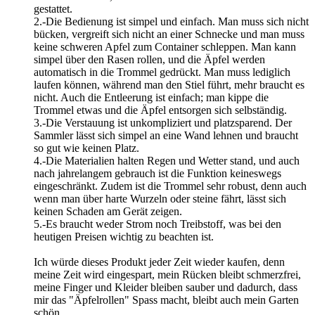
gestattet.
2.-Die Bedienung ist simpel und einfach. Man muss sich nicht
bücken, vergreift sich nicht an einer Schnecke und man muss
keine schweren Apfel zum Container schleppen. Man kann
simpel über den Rasen rollen, und die Äpfel werden
automatisch in die Trommel gedrückt. Man muss lediglich
laufen können, während man den Stiel führt, mehr braucht es
nicht. Auch die Entleerung ist einfach; man kippe die
Trommel etwas und die Äpfel entsorgen sich selbständig.
3.-Die Verstauung ist unkompliziert und platzsparend. Der
Sammler lässt sich simpel an eine Wand lehnen und braucht
so gut wie keinen Platz.
4.-Die Materialien halten Regen und Wetter stand, und auch
nach jahrelangem gebrauch ist die Funktion keineswegs
eingeschränkt. Zudem ist die Trommel sehr robust, denn auch
wenn man über harte Wurzeln oder steine fährt, lässt sich
keinen Schaden am Gerät zeigen.
5.-Es braucht weder Strom noch Treibstoff, was bei den
heutigen Preisen wichtig zu beachten ist.
Ich würde dieses Produkt jeder Zeit wieder kaufen, denn
meine Zeit wird eingespart, mein Rücken bleibt schmerzfrei,
meine Finger und Kleider bleiben sauber und dadurch, dass
mir das "Äpfelrollen" Spass macht, bleibt auch mein Garten
schön.