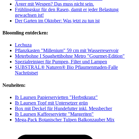
Ärger mit Wespen? Das muss nicht sein.
Frühlingskur für den Rasen, damit er jeder Belastung
gewachsen ist!
Der Garten im Oktober: Was jetzt zu tun ist
Bloomling entdecken:
Lechuza
Pflanzkasten "Millenium" 59 cm mit Wasserreservoir
Meterbohne I Spaghettibohne Metro "Gourmet-Edition"
Spezialreiniger für Pumpen, Filter und Lampen
SUBSTRAL® Naturen® Bio Pflaumenmaden-Falle
Nachrüstset
Neuheiten:
Ib Laursen Papierservietten "Herbstkranz"
Ib Laursen Topf mit Untersetzer grün
Box mit Deckel für Hundefutter inkl. Messbecher
Ib Laursen Kaffeeserviette "Margeriten"
Mega-Pack Botanischer Tulpen Balkonzauber Mix