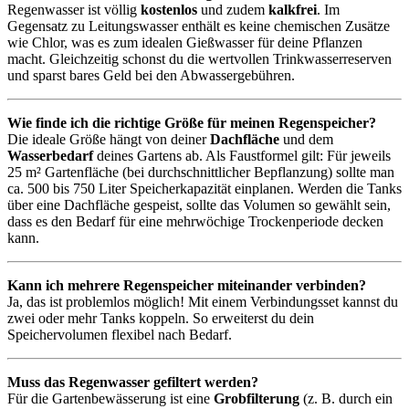
Regenwasser ist völlig
kostenlos
und zudem
kalkfrei
. Im
Gegensatz zu Leitungswasser enthält es keine chemischen Zusätze
wie Chlor, was es zum idealen Gießwasser für deine Pflanzen
macht. Gleichzeitig schonst du die wertvollen Trinkwasserreserven
und sparst bares Geld bei den Abwassergebühren.
Wie finde ich die richtige Größe für meinen Regenspeicher?
Die ideale Größe hängt von deiner
Dachfläche
und dem
Wasserbedarf
deines Gartens ab. Als Faustformel gilt: Für jeweils
25 m² Gartenfläche (bei durchschnittlicher Bepflanzung) sollte man
ca. 500 bis 750 Liter Speicherkapazität einplanen. Werden die Tanks
über eine Dachfläche gespeist, sollte das Volumen so gewählt sein,
dass es den Bedarf für eine mehrwöchige Trockenperiode decken
kann.
Kann ich mehrere Regenspeicher miteinander verbinden?
Ja, das ist problemlos möglich! Mit einem Verbindungsset kannst du
zwei oder mehr Tanks koppeln. So erweiterst du dein
Speichervolumen flexibel nach Bedarf.
Muss das Regenwasser gefiltert werden?
Für die Gartenbewässerung ist eine
Grobfilterung
(z. B. durch ein