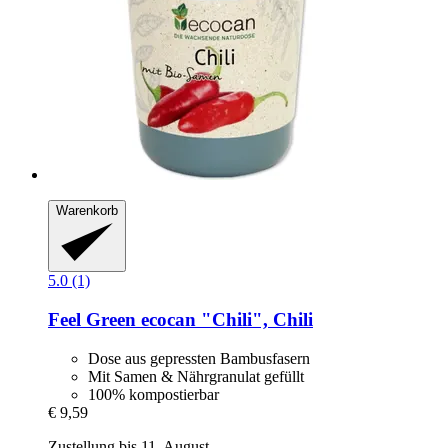
Warenkorb
5.0 (1)
Feel Green
ecocan "Chili", Chili
Dose aus gepressten Bambusfasern
Mit Samen & Nährgranulat gefüllt
100% kompostierbar
€ 9,59
Zustellung bis 11. August