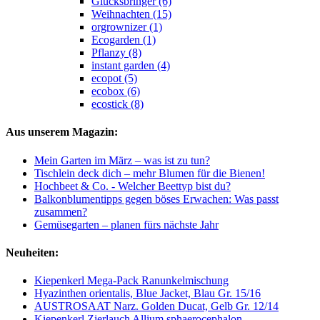
Glücksbringer (6)
Weihnachten (15)
orgrownizer (1)
Ecogarden (1)
Pflanzy (8)
instant garden (4)
ecopot (5)
ecobox (6)
ecostick (8)
Aus unserem Magazin:
Mein Garten im März – was ist zu tun?
Tischlein deck dich – mehr Blumen für die Bienen!
Hochbeet & Co. - Welcher Beettyp bist du?
Balkonblumentipps gegen böses Erwachen: Was passt
zusammen?
Gemüsegarten – planen fürs nächste Jahr
Neuheiten:
Kiepenkerl Mega-Pack Ranunkelmischung
Hyazinthen orientalis, Blue Jacket, Blau Gr. 15/16
AUSTROSAAT Narz. Golden Ducat, Gelb Gr. 12/14
Kiepenkerl Zierlauch Allium sphaerocephalon