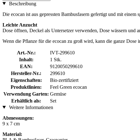
Beschreibung
Die ecocan ist aus gepressten Bambusfasern gefertigt und mit einem s
Leichte Anzucht
Dose öffnen, Deckel als Untersetzer verwenden, Dose wässern und an 
Wenn die Pflanze für die ecocan zu groß wird, kann die ganze Dose i
Art.-Nr.:
IVT-299610
Inhalt:
1 Stk.
EAN:
9120050299610
Hersteller-Nr.:
299610
Eigenschaften:
Bio-zertifiziert
Produktlinien:
Feel Green ecocan
Verwendung Garten:
Gemüse
Erhältlich als:
Set
Weitere Informationen
Abmessungen:
9 x 7 cm
Material:
PLA & Bambusfaser, Graspapier