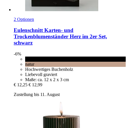
2 Optionen
Eulenschnitt
Karten-​ und
Trockenblumenständer Herz im 2er Set,
schwarz
-6%
schwarz
natur
Hochwertiges Buchenholz
Liebevoll graviert
Maße: ca. 12 x 2 x 3 cm
€ 12,25
€ 12,99
Zustellung bis 11. August