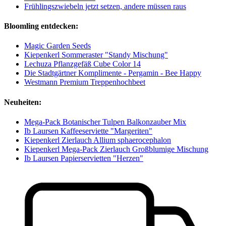
Frühlingszwiebeln jetzt setzen, andere müssen raus
Bloomling entdecken:
Magic Garden Seeds
Kiepenkerl Sommeraster "Standy Mischung"
Lechuza Pflanzgefäß Cube Color 14
Die Stadtgärtner Komplimente - Pergamin - Bee Happy
Westmann Premium Treppenhochbeet
Neuheiten:
Mega-Pack Botanischer Tulpen Balkonzauber Mix
Ib Laursen Kaffeeserviette "Margeriten"
Kiepenkerl Zierlauch Allium sphaerocephalon
Kiepenkerl Mega-Pack Zierlauch Großblumige Mischung
Ib Laursen Papierservietten "Herzen"