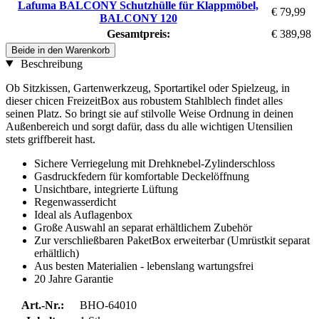
Lafuma BALCONY Schutzhülle für Klappmöbel,
€ 79,99
BALCONY 120
Gesamtpreis:
€ 389,98
Beide in den Warenkorb
Beschreibung
Ob Sitzkissen, Gartenwerkzeug, Sportartikel oder Spielzeug, in
dieser chicen FreizeitBox aus robustem Stahlblech findet alles
seinen Platz. So bringt sie auf stilvolle Weise Ordnung in deinen
Außenbereich und sorgt dafür, dass du alle wichtigen Utensilien
stets griffbereit hast.
Sichere Verriegelung mit Drehknebel-Zylinderschloss
Gasdruckfedern für komfortable Deckelöffnung
Unsichtbare, integrierte Lüftung
Regenwasserdicht
Ideal als Auflagenbox
Große Auswahl an separat erhältlichem Zubehör
Zur verschließbaren PaketBox erweiterbar (Umrüstkit separat
erhältlich)
Aus besten Materialien - lebenslang wartungsfrei
20 Jahre Garantie
Art.-Nr.:
BHO-64010