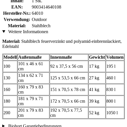
Inhalt:
1 Stk.
EAN:
9003414640108
Hersteller-Nr.:
64010
Verwendung:
Outdoor
Material:
Stahlblech
Weitere Informationen
Material:
Stahlblech feuerverzinkt und polyamid-einbrennlackiert,
Edelstahl
Modell
Außenmaße
Innenmaße
Gewicht
Volumen
101 x 46 x 61
100
92 x 37,5 x 56 cm
17 kg
195 l
cm
134 x 62 x 71
130
125 x 53,5 x 66 cm
27 kg
460 l
cm
160 x 79 x 83
160
151 x 70,5 x 78 cm
41 kg
830 l
cm
181 x 79 x 71
180
172 x 70,5 x 66 cm
39 kg
800 l
cm
201 x 79 x 83
192 x 70,5 x 77,5
200
52 kg
1050 l
cm
cm
Biohort Garantiebedingungen