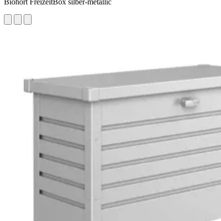
Biohort FreizeitBox silber-metallic