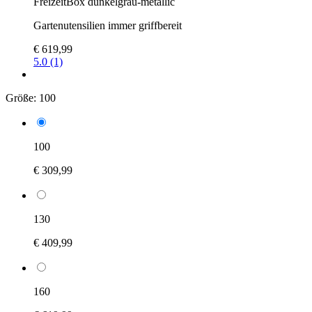
FreizeitBox dunkelgrau-metallic
Gartenutensilien immer griffbereit
€ 619,99
5.0 (1)
Größe:
100
100
€ 309,99
130
€ 409,99
160