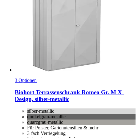
3 Optionen
Biohort
Terrassenschrank Romeo Gr. M X-​
Design, silber-​metallic
silber-metallic
dunkelgrau-metallic
quarzgrau-metallic
Für Polster, Gartenutensilien & mehr
3-fach Verriegelung