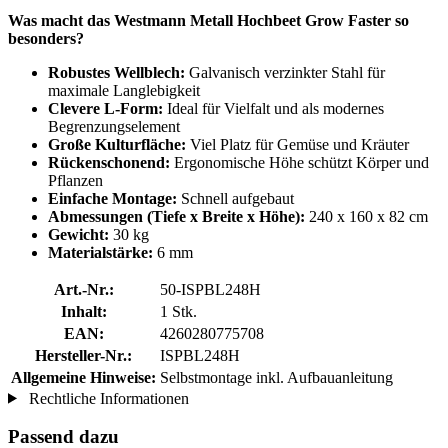
Was macht das Westmann Metall Hochbeet Grow Faster so
besonders?
Robustes Wellblech:
Galvanisch verzinkter Stahl für
maximale Langlebigkeit
Clevere L-Form:
Ideal für Vielfalt und als modernes
Begrenzungselement
Große Kulturfläche:
Viel Platz für Gemüse und Kräuter
Rückenschonend:
Ergonomische Höhe schützt Körper und
Pflanzen
Einfache Montage:
Schnell aufgebaut
Abmessungen (Tiefe x Breite x Höhe):
240 x 160 x 82 cm
Gewicht:
30 kg
Materialstärke:
6 mm
Art.-Nr.:
50-ISPBL248H
Inhalt:
1 Stk.
EAN:
4260280775708
Hersteller-Nr.:
ISPBL248H
Allgemeine Hinweise:
Selbstmontage inkl. Aufbauanleitung
Rechtliche Informationen
Passend dazu