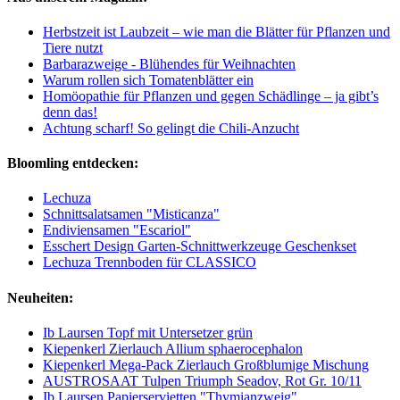
Herbstzeit ist Laubzeit – wie man die Blätter für Pflanzen und
Tiere nutzt
Barbarazweige - Blühendes für Weihnachten
Warum rollen sich Tomatenblätter ein
Homöopathie für Pflanzen und gegen Schädlinge – ja gibt’s
denn das!
Achtung scharf! So gelingt die Chili-Anzucht
Bloomling entdecken:
Lechuza
Schnittsalatsamen "Misticanza"
Endiviensamen "Escariol"
Esschert Design Garten-Schnittwerkzeuge Geschenkset
Lechuza Trennboden für CLASSICO
Neuheiten:
Ib Laursen Topf mit Untersetzer grün
Kiepenkerl Zierlauch Allium sphaerocephalon
Kiepenkerl Mega-Pack Zierlauch Großblumige Mischung
AUSTROSAAT Tulpen Triumph Seadov, Rot Gr. 10/11
Ib Laursen Papierservietten "Thymianzweig"