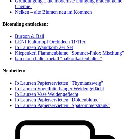
Gründüngung... die modernste Düngung braucht keine
Chemie!
Nelken – alte Blumen neu im Kommen
Bloomling entdecken:
Burgon & Ball
LENI Kulturtopf Orchideen 11/11er
Ib Laursen Wandkorb 2er-Set
Kiepenkerl Flammenblume "Sommer-Phlox Mischung"
barcelona halter metall "balkonkastenhalter "
Neuheiten:
Ib Laursen Papierservietten "Thymianzweig"
Ib Laursen Vogelfutterhänger Weidengeflächt
Ib Laursen Vase Weidengeflecht
Ib Laursen Papierservietten "Doldenblume"
Ib Laursen Papierservietten "Spätsommerstrauß"