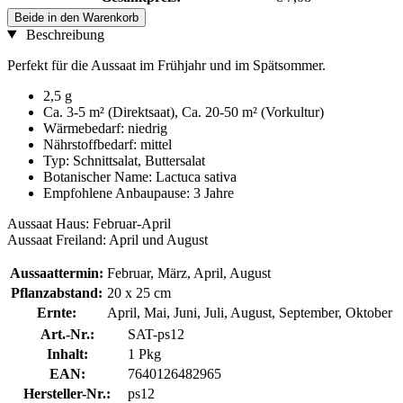
Beide in den Warenkorb
Beschreibung
Perfekt für die Aussaat im Frühjahr und im Spätsommer.
2,5 g
Ca. 3-5 m² (Direktsaat), Ca. 20-50 m² (Vorkultur)
Wärmebedarf: niedrig
Nährstoffbedarf: mittel
Typ: Schnittsalat, Buttersalat
Botanischer Name: Lactuca sativa
Empfohlene Anbaupause: 3 Jahre
Aussaat Haus: Februar-April
Aussaat Freiland: April und August
Aussaattermin:
Februar, März, April, August
Pflanzabstand:
20 x 25 cm
Ernte:
April, Mai, Juni, Juli, August, September, Oktober
Art.-Nr.:
SAT-ps12
Inhalt:
1 Pkg
EAN:
7640126482965
Hersteller-Nr.:
ps12